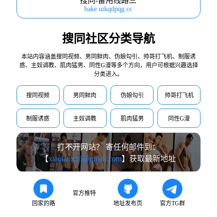
搜同-备用线路三
bake.uikqdpqg.cc
搜同社区分类导航
本站内容涵盖搜同视频、男同鲜肉、伪娘勾引、帅哥打飞机、制服诱
惑、主奴调教、肌肉猛男、同性G漫等多个方向，用户可根据兴趣选择
分类进入。
搜同视频
男同鲜肉
伪娘勾引
帅哥打飞机
制服诱惑
主奴调教
肌肉猛男
同性G漫
打不开网站？ 寄任何邮件到：
【
xiaolanx36@gmail.com
】获取最新地址
官方推特
回家的路
地址发布页
官方TG群